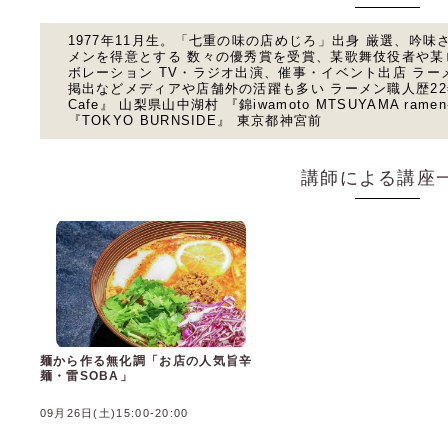
1977年11月生。「七重の味の店めじろ」出身 厳選、吟
メンを得意とする 数々の優秀賞を受賞、某歌舞伎役者や某
ボレーション TV・ラジオ出演、催事・イベント出店 ラ
掲出などメディアや店舗外の活躍も多い ラーメン職人歴22年
Cafe』 山梨県山中湖村 『錦iwamoto MTSUYAMA ra
『TOKYO BURNSIDE』 東京都神宮前
講師による講座
麺から作る無化調「お店の人気旨辛
麺・雷SOBA」
09月26日(土)15:00-20:00