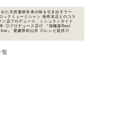
味された天然素材本来の味を引き出すラー
ロックミュージシャン 他有名店とのコラ
ーメン店プロデュース、ミシュランガイド
 ◎プロデュース店◎ 『湖麺屋Reel
men-bar』 愛媛県松山市 ◎レシピ提供◎
一覧