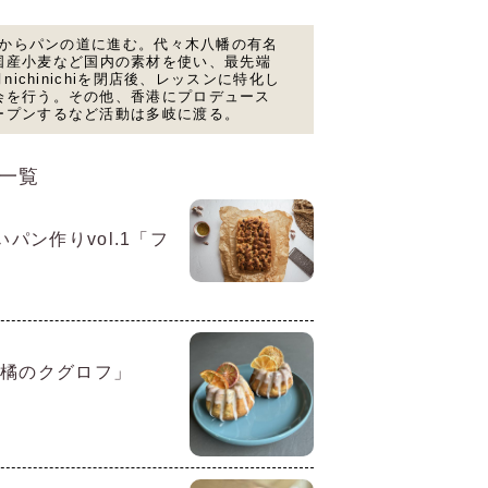
歳からパンの道に進む。代々木八幡の有名
開店。国産小麦など国内の素材を使い、最先端
chinichiを閉店後、レッスンに特化し
会を行う。その他、香港にプロデュース
ープンするなど活動は多岐に渡る。
一覧
パン作りvol.1「フ
柑橘のクグロフ」