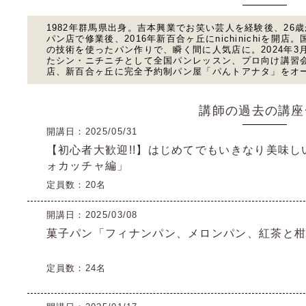
1982年群馬県出身。吉本興業でお笑い芸人を経験後、26
パン店で修業後、2016年新百合ヶ丘にnichinichiを
の技術を使ったパン作りで、瞬く間に人気店に。2024年3月ni
たシン・ニチニチとして全国パンレッスン、プロ向け講習
店、新百合ヶ丘に完全予約制パン屋「パんトアナタ」をオ
講師の過去の講座
開講日：2025/05/31
【初心者大歓迎!!】はじめてでもいきなり美味しい
ォカッチャ編」
定員数：20名
開講日：2025/03/08
菓子パン「フィナンパン、メロンパン、紅茶と
定員数：24名