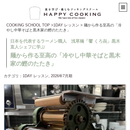
COOKING SCHOOL TOP
>
1DAY レッスン
> 麺から作る至高の「冷
やし中華そばと黒木家の鰹のたたき」
日本を代表するラーメン職人 浅草橋「饗 くろ㐂」黒木
直人シェフに学ぶ
麺から作る至高の「冷やし中華そばと黒木
家の鰹のたたき」
カテゴリ：
1DAY レッスン
,
2026年7月期