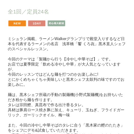
全1回／
定員24名
ミシュラン掲載、ラーメンWalkerグランプリで殿堂入りするなど日
本を代表するラーメンの名店 浅草橋「饗 くろ㐂」黒木直人シェフ
のスペシャルレッスン。
今回のテーマは「製麺から行う【冷やし中華そば】」です。
お店では夏季限定「飲める冷やし中華」が大人気となっています
が、
今回のレッスンではどんな麺を打つのかお楽しみに!
とにかくめちゃくちゃ美味しいと黒木シェフ太鼓判の味ですのでお
楽しみに。
麺は、黒木シェフ所蔵の手動の製麺機(小野式製麺機)をお持ちいた
だき粉から麺を作ります。
タレは宗田鰹、真昆布で作る出汁香るタレ。
具材は豚肩ロース焼き豚に加え、キューリ、玉ねぎ、フライドガー
リック、ガーリックオイル、梅一味
また、今回の冷やし中華そばのタレに合う「黒木家の鰹のたたき」
をシェフにデモ&試食していただきます。