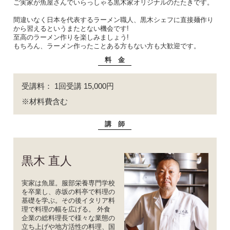
ご実家が魚屋さんでいらっしゃる黒木家オリジナルのたたきです。
間違いなく日本を代表するラーメン職人、黒木シェフに直接麺作り
から習えるというまたとない機会です!
至高のラーメン作りを楽しみましょう!
もちろん、ラーメン作ったことある方もない方も大歓迎です。
料 金
受講料： 1回受講 15,000円
※材料費含む
講 師
黒木 直人
実家は魚屋。服部栄養専門学校
を卒業し、赤坂の料亭で料理の
基礎を学ぶ。その後イタリア料
理で料理の幅を広げる。 外食
企業の総料理長で様々な業態の
立ち上げや地方活性の料理、国