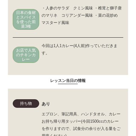
・人参のサラダ クミン風味 ・椎茸と獅子唐
日本の食材
のマリネ コリアンダー風味 ・菜の花炒め
とスパイス
を使った前
マスタード風味
菜3種
今回は1人1カレー(4人前)作っていただきま
お店で人気
す。
のチキンカ
レー
レッスン当日の情報
持ち物
あり
エプロン、筆記用具、ハンドタオル、カレー
お持ち帰り用タッパー(今回1500ccのカレー
を作りますので、試食分の余りが入る量をご
用意ください)