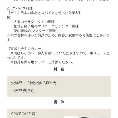
2、スパイス料理
【デモ】日本の食材とスパイスを使った前菜3種:
例)
・人参のサラダ クミン風味
・椎茸と獅子唐のマリネ コリアンダー風味
・菜の花炒め マスタード風味
※旬の食材を使った前菜のため、内容が変更する可能性はございま
す。
【実習】チキンカレー
今回は1人1カレー(4人前)作っていただきますので、ボリュームた
っぷりです。
※お持ち帰り用タッパーご持参ください。
料 金
受講料： 1回受講 7,000円
※材料費含む
講 師
SPICECAFE 店主