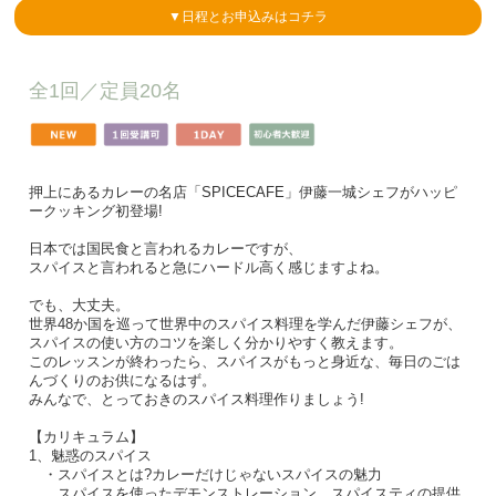
▼日程とお申込みはコチラ
全1回／
定員20名
押上にあるカレーの名店「SPICECAFE」伊藤一城シェフがハッピ
ークッキング初登場!
日本では国民食と言われるカレーですが、
スパイスと言われると急にハードル高く感じますよね。
でも、大丈夫。
世界48か国を巡って世界中のスパイス料理を学んだ伊藤シェフが、
スパイスの使い方のコツを楽しく分かりやすく教えます。
このレッスンが終わったら、スパイスがもっと身近な、毎日のごは
んづくりのお供になるはず。
みんなで、とっておきのスパイス料理作りましょう!
【カリキュラム】
1、魅惑のスパイス
・スパイスとは?カレーだけじゃないスパイスの魅力
スパイスを使ったデモンストレーション、スパイスティの提供