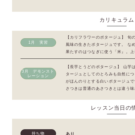
カリキュラム
【カリフラワーのポタージュ】 旬
1月 実習
風味の生きたポタージュです。 な
果たすのはつなぎに使う「米』。上
【長芋とうどのポタージュ】 山芋
3月 デモンスト
タージュとしてのとろみも自然につ
レーション
がほんのりとする白いポタージュで
さつきは普通のあさつきとは違う味
レッスン当日の
持ち物
あり