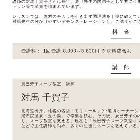
講師の対馬千賀子さんは長年、辰巳先生の内弟子として共に仕
トラン等で譴責を積まれています。
レッスンでは、素材のチカラを引き出す調理法を丁寧に教えて
対馬先生の分かりやすいデモンストレーションと、ご試食がご
料 金
受講料： 1回受講 8,000～8,800円 ※材料費含む
講 師
辰巳芳子スープ教室 講師
対馬 千賀子
北海道出身。札幌の名店「モリエール」(中道博オーナーシ
湯布院温泉「玉の湯」で修業を積む。その後、辰巳芳子の
り、スープ教室を支える。現在も「辰巳芳子スープ教室オ
などで主任講師を勤め、多くの生徒にスープを教えている