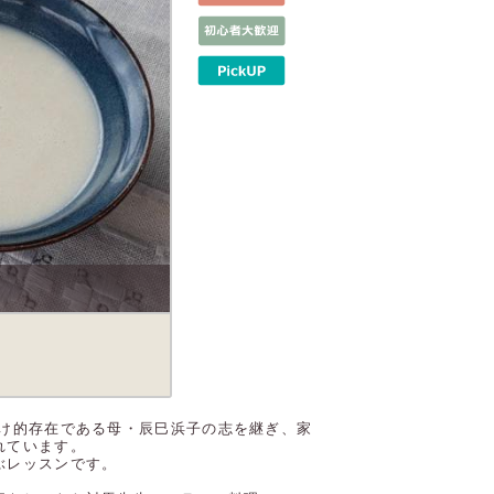
分け的存在である母・辰巳浜子の志を継ぎ、家
れています。
ぶレッスンです。