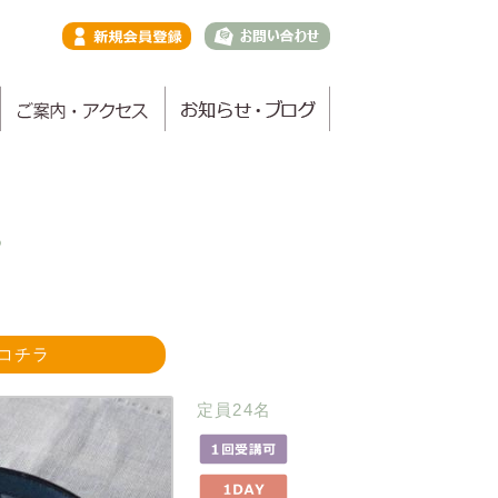
プ
コチラ
定員24名