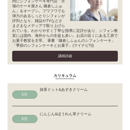
内にシフォンケーキ専門店「市
場のケーキ屋さん 鎌倉しふぉ
ん」をオープン。フワフワでも
弾力のあるしっとりシフォンが
評判となり、雑誌やTVなどさ
まざまなメディアで取り上げら
れている。わかりやすく丁寧な指導に定評があり、シフォン教
室には国内、海外からの生徒も多い。お店の近くにある工房で
お菓子教室を主宰。 著書「鎌倉しふぉんのシフォンケーキ」
「季節のシフォンケーキとお菓子」(マイナビ刊)
講師詳細
カリキュラム
抹茶ドット&あずきクリーム
5月
にんじん&ほうれん草クリーム
6月