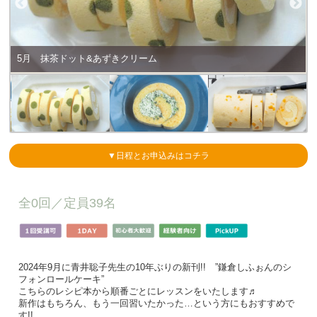
5月 抹茶ドット&あずきクリーム
▼日程とお申込みはコチラ
全0回／
定員39名
2024年9月に青井聡子先生の10年ぶりの新刊!! ”鎌倉しふぉんのシ
フォンロールケーキ”
こちらのレシピ本から順番ごとにレッスンをいたします♬
新作はもちろん、もう一回習いたかった…という方にもおすすめで
す!!