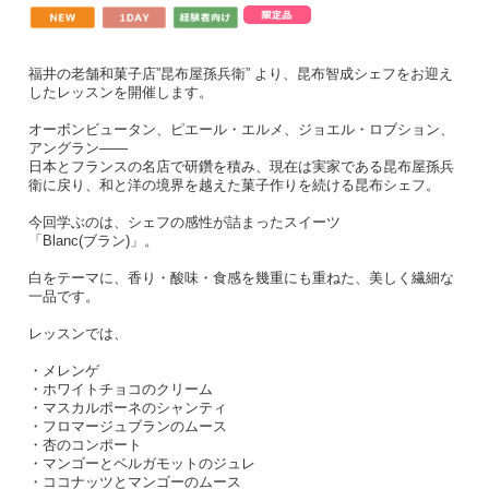
福井の老舗和菓子店”昆布屋孫兵衛” より、昆布智成シェフをお迎え
したレッスンを開催します。
オーボンビュータン、ピエール・エルメ、ジョエル・ロブション、
アングラン――
日本とフランスの名店で研鑽を積み、現在は実家である昆布屋孫兵
衛に戻り、和と洋の境界を越えた菓子作りを続ける昆布シェフ。
今回学ぶのは、シェフの感性が詰まったスイーツ
「Blanc(ブラン)」。
白をテーマに、香り・酸味・食感を幾重にも重ねた、美しく繊細な
一品です。
レッスンでは、
・メレンゲ
・ホワイトチョコのクリーム
・マスカルポーネのシャンティ
・フロマージュブランのムース
・杏のコンポート
・マンゴーとベルガモットのジュレ
・ココナッツとマンゴーのムース