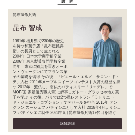
講 師
昆布屋孫兵衛
昆布 智成
1981年 福井県で230年の歴史
を持つ和菓子店「昆布屋孫兵
衛」の長男として生まれる
2004年 日本大学商学部卒業
2006年 東京製菓専門学校卒業
同年 東京に拠点を置きオーボ
ン・ヴュータンにてフランス菓
子の基礎を習得 その後 「ピエール・エルメ サロン・ド・
テ」入社 2011年メープルスイーツコンテスト入賞の経歴を持
つ 2012年 渡仏し、南仏のパティスリー「リエデレ」で
MOF(国 家最優秀職人章)に師事しガトー・グラッセや地方菓
子を学ぶ その後、パリでは2つ星レストラン「ラトリエ ・
ド・ジョエル・ロブション」でデセールを担当 2015年 アン
グラン スーシェフ パティシエとして入社 2019年4月よりシェ
フ パティシエに就任 2023年6月昆布屋孫兵衛17代目を継ぐ
講師詳細