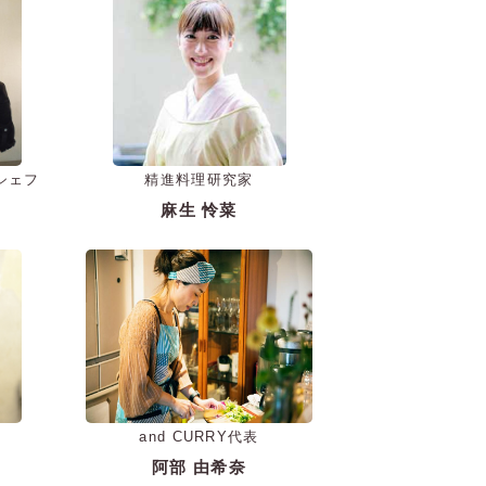
ーシェフ
精進料理研究家
麻生 怜菜
and CURRY代表
阿部 由希奈