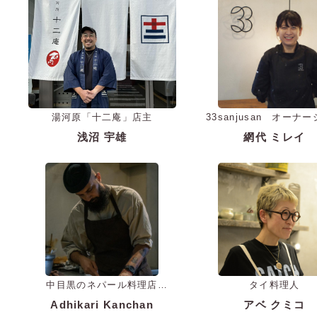
湯河原「十二庵」店主
33sanjusan オーナ
浅沼 宇雄
網代 ミレイ
中目黒のネパール料理店
タイ料理人
「ADI」オーナーシェフ
Adhikari Kanchan
アベ クミコ