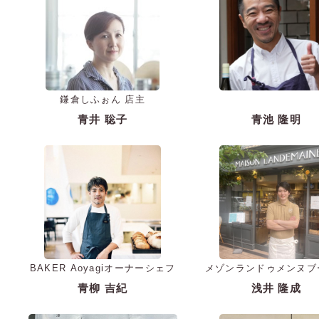
鎌倉しふぉん 店主
青井 聡子
青池 隆明
BAKER Aoyagiオーナーシェフ
メゾンランドゥメンヌブ
ジェリーシェフ
青柳 吉紀
浅井 隆成