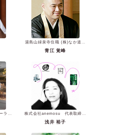
湯島山緑泉寺住職 (株)なか道代
表取締役
青江 覚峰
ーラン
株式会社anemosu 代表取締役
社長
浅井 裕子