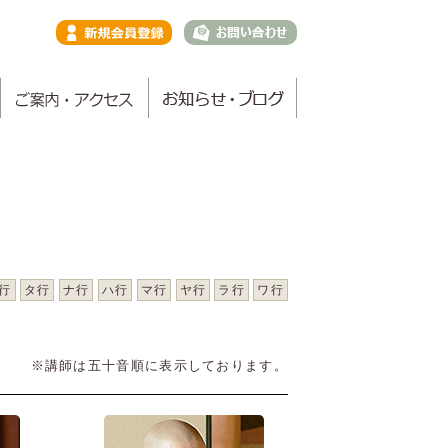
行
タ行
ナ行
ハ行
マ行
ヤ行
ラ行
ワ行
※講師は五十音順に表示しております。