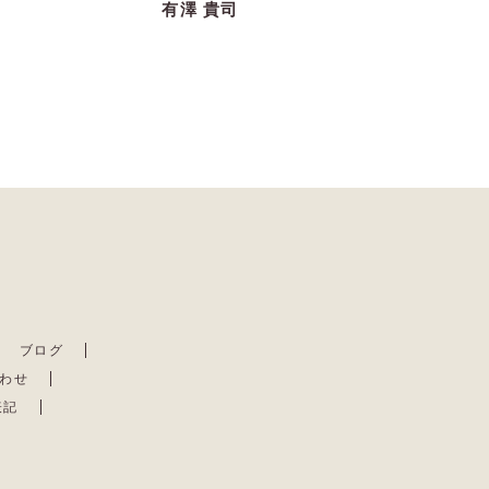
有澤 貴司
ブログ
わせ
表記