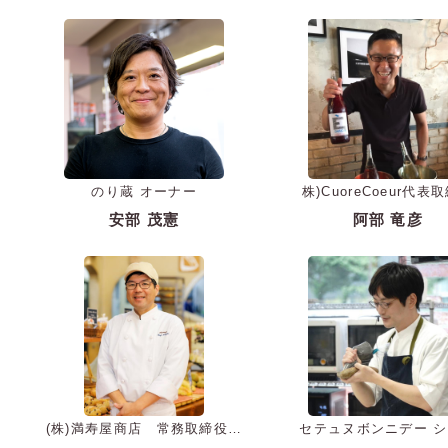
のり蔵 オーナー
株)CuoreCoeur代表
安部 茂憲
阿部 竜彦
(株)満寿屋商店 常務取締役
セテュヌボンニデー 
麦音 シェフ