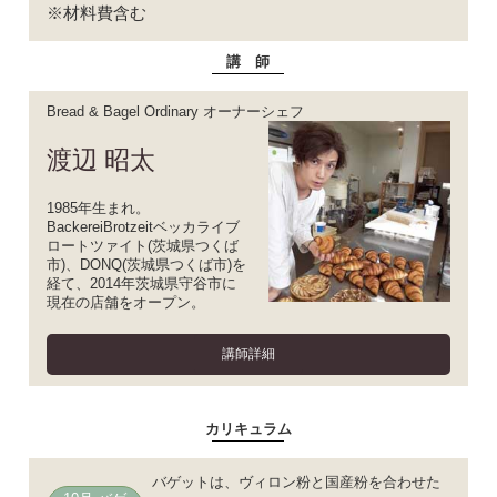
※材料費含む
講 師
Bread & Bagel Ordinary オーナーシェフ
渡辺 昭太
1985年生まれ。
BackereiBrotzeitベッカライブ
ロートツァイト(茨城県つくば
市)、DONQ(茨城県つくば市)を
経て、2014年茨城県守谷市に
現在の店舗をオープン。
講師詳細
カリキュラム
バゲットは、ヴィロン粉と国産粉を合わせた