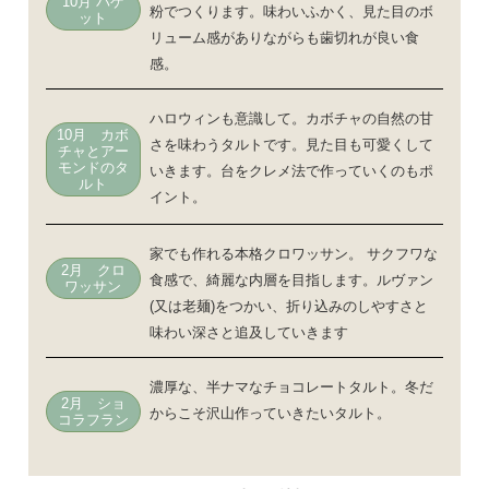
10月 バゲ
粉でつくります。味わいふかく、見た目のボ
ット
リューム感がありながらも歯切れが良い食
感。
ハロウィンも意識して。カボチャの自然の甘
10月 カボ
さを味わうタルトです。見た目も可愛くして
チャとアー
モンドのタ
いきます。台をクレメ法で作っていくのもポ
ルト
イント。
家でも作れる本格クロワッサン。 サクフワな
2月 クロ
食感で、綺麗な内層を目指します。ルヴァン
ワッサン
(又は老麺)をつかい、折り込みのしやすさと
味わい深さと追及していきます
濃厚な、半ナマなチョコレートタルト。冬だ
2月 ショ
からこそ沢山作っていきたいタルト。
コラフラン