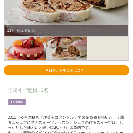
11月 シュトレン
▼日程とお申込みはコチラ
全3回／
定員16名
2011年公開の映画「洋菓子コアンドル」で製菓監修を務めた、上霜
考二シェフに学ぶスイーツレッスン。シェフの作るスイーツは、し
っかりした味わいと軽い口あたりが印象的です。
今回は、季節のイベントに合わせたメニュー、シュトーレン・ケー