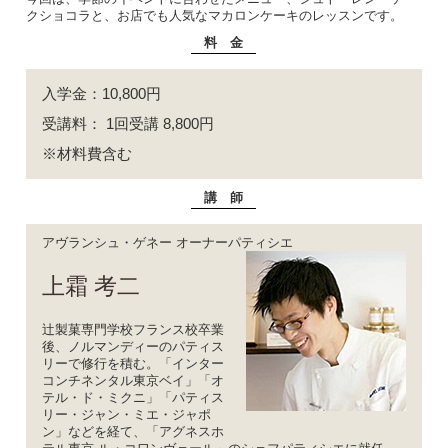
クショコラと、お店でも人気なマカロンケーキのレッスンです。
料 金
入学金：
10,800
円
受講料： 1回受講 8,800円
※材料費含む
講 師
アヴランシュ・ゲネー オーナーパティシエ
上霜 考二
辻製菓専門学校フランス校卒業
後、ノルマンディーのパティス
リーで修行を積む。「インター
コンチネンタル東京ベイ」「オ
テル・ド・ミクニ」「パティス
リー・ジャン・ミエ・ジャポ
ン」などを経て、「アグネスホ