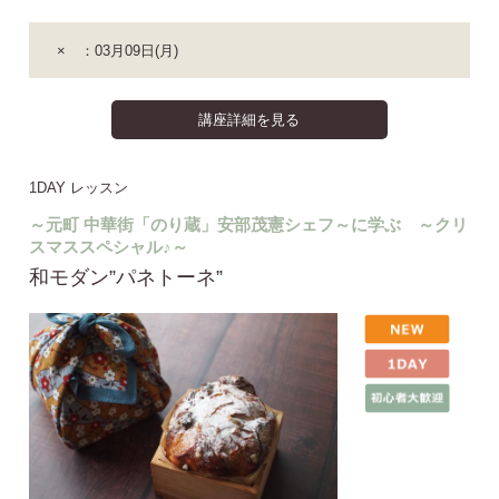
× ：03月09日(月)
講座詳細を見る
1DAY レッスン
～元町 中華街「のり蔵」安部茂憲シェフ～に学ぶ ～クリ
スマススペシャル♪～
和モダン”パネトーネ”