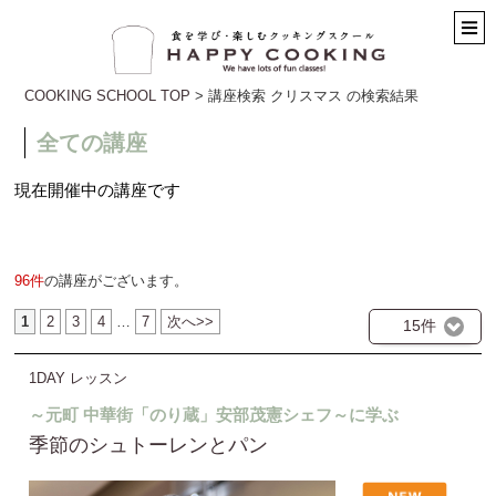
COOKING SCHOOL TOP
> 講座検索 クリスマス の検索結果
全ての講座
現在開催中の講座です
96件
の講座がございます。
1
2
3
4
…
7
次へ>>
15件
1DAY レッスン
～元町 中華街「のり蔵」安部茂憲シェフ～に学ぶ
季節のシュトーレンとパン