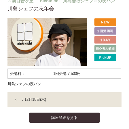
～新百合ヶ丘 “nichinichi” 川島善行シェフ～の夜パン
川島シェフの忘年会
受講料：
1回受講 7,500円
川島シェフの夜パン
× ：12月18日(水)
講座詳細を見る