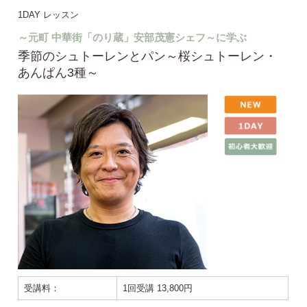
1DAY レッスン
～元町 中華街「のり蔵」安部茂憲シェフ～に学ぶ
季節のシュトーレンとパン～桜シュトーレン・
あんぱん3種～
受講料：
1回受講 13,800円