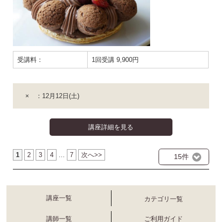
受講料：
1回受講 9,900円
× ：12月12日(土)
講座詳細を見る
1
2
3
4
…
7
次へ>>
15件
講座一覧
カテゴリ一覧
講師一覧
ご利用ガイド