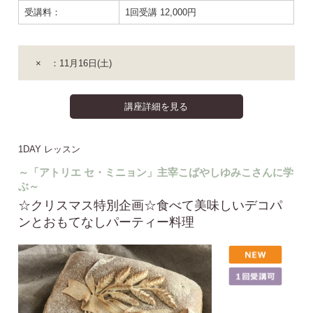
受講料：
1回受講 12,000円
× ：11月16日(土)
講座詳細を見る
1DAY レッスン
～「アトリエ セ・ミニョン」主宰こばやしゆみこさんに学
ぶ～
☆クリスマス特別企画☆食べて美味しいデコパ
ンとおもてなしパーティー料理