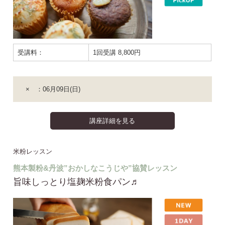
受講料：
1回受講 8,800円
× ：06月09日(日)
講座詳細を見る
米粉レッスン
熊本製粉&丹波”おかしなこうじや”協賛レッスン
旨味しっとり塩麹米粉食パン♬