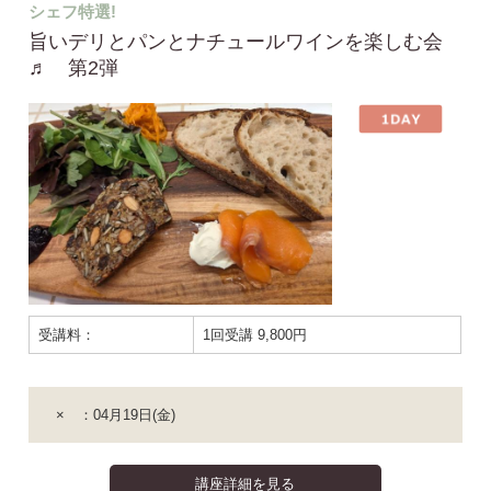
シェフ特選!
旨いデリとパンとナチュールワインを楽しむ会
♬ 第2弾
受講料：
1回受講 9,800円
× ：04月19日(金)
講座詳細を見る