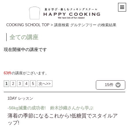
COOKING SCHOOL TOP
> 講座検索 グルテンフリー の検索結果
全ての講座
現在開催中の講座です
63件
の講座がございます。
1
2
3
4
5
次へ>>
15件
1DAY レッスン
-56kg減量の成功者! 鈴木沙織さんから学ぶ
薄着の季節になるこれから!低糖質でスタイルア
ップ!